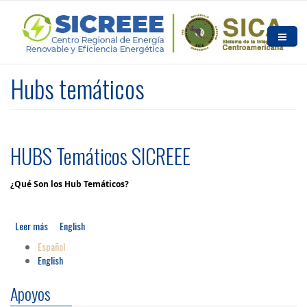
Pasar al contenido principal
Inicio
Hubs temáticos
Quiénes somos
Noticias y Eventos
HUBS Temáticos SICREEE
Recursos
¿Qué Son los Hub Temáticos?
Contacto
Leer más
sobre HUBS Temáticos SICREEE
English
Español
English
Apoyos