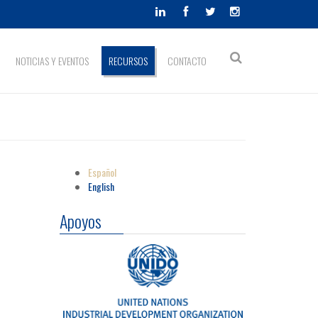
Formulario
NOTICIAS Y EVENTOS
RECURSOS
CONTACTO
Buscar
de
búsqueda
Español
English
Apoyos