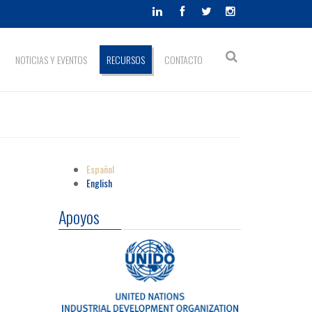
Formulario
NOTICIAS Y EVENTOS
RECURSOS
CONTACTO
Buscar
de
búsqueda
Español
English
Apoyos